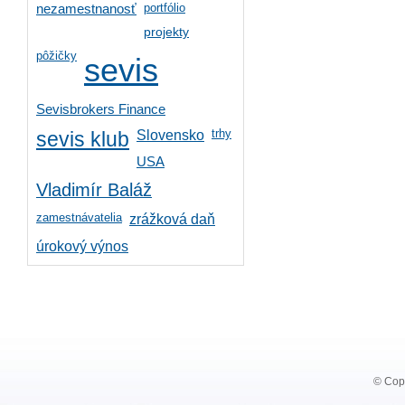
portfólio
nezamestnanosť
projekty
pôžičky
sevis
Sevisbrokers Finance
trhy
Slovensko
sevis klub
USA
Vladimír Baláž
zamestnávatelia
zrážková daň
úrokový výnos
© Copy