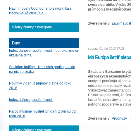
sveta neurobilo. V roku 2
Návrh novely Obchodného zákonníka si
príjmoch z medzinárodné
kládol veľké ciele, ale...
Zverejnené v
Zaujímavost
Všetky články z kategórie...
Dane
sobota, 01 jún 2013 17:28
Index daňovej spoľahlivosti - po roku znova
aktuálna téma
Má Európa šetriť aleb
Sociálne balíčky - kto z nich profituje a kto
Situácia v Eurozóne je v
na nich prerába
európskych ekonomikách 
analytici ponúkajú aj hotov
Novinky v dani z príjmov platné od roku
môžeme tieto recepty rozdel
2018
Vyhadzovať zamestnancov v
Druhá skupina tvrdí, že šet
lacnejšie potraviny a na h
Index daňovej spoľahlivosti
poľnohospodárstve a staveb
Na čo musíme myslieť pri dani z príjmu od
roku 2018
Zverejnené v
Prognózy
Všetky články z kategórie...