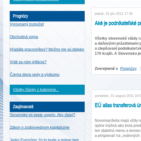
piatok, 01 jún 2012 17:35
Prognózy
Aké je podnikateľské p
Vyrovnaný rozpočet
Obchodná vojna
Všetky slovenské vlády r
a daňovými prázdninami 
o zlepšovaní podnikateľs
Hľadáte pracovníkov? Možno nie sú ďaleko
170 krajín. A Slovensko 
Vráti sa nám inflácia?
Zverejnené v
Prognózy
Čierna diera vedy a výskumu
Všetky články z kategórie...
pondelok, 01 august 2011 18:
EÚ alias transferová ú
Zaujímavosti
Slovensko vo svete uspelo. Ako ďalej?
Novomanželia majú vždy ruž
úplne iný/iná ako bola pred
Zákon o zodpovednom kapitalizme
len stabilnú menu a koniec
a prispievať na „rodinných p
Jadro Eurozóny: čo to bude a máme tam