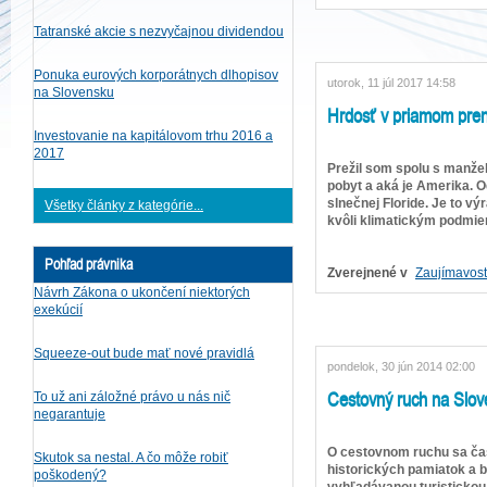
Tatranské akcie s nezvyčajnou dividendou
Ponuka eurových korporátnych dlhopisov
utorok, 11 júl 2017 14:58
na Slovensku
Hrdosť v priamom pren
Investovanie na kapitálovom trhu 2016 a
2017
Prežil som spolu s manže
pobyt a aká je Amerika. 
slnečnej Floride. Je to v
Všetky články z kategórie...
kvôli klimatickým podmien
Pohľad právnika
Zverejnené v
Zaujímavost
Návrh Zákona o ukončení niektorých
exekúcií
Squeeze-out bude mať nové pravidlá
pondelok, 30 jún 2014 02:00
Cestovný ruch na Slov
To už ani záložné právo u nás nič
negarantuje
O cestovnom ruchu sa čas
Skutok sa nestal. A čo môže robiť
historických pamiatok a bo
poškodený?
vyhľadávanou turistickou