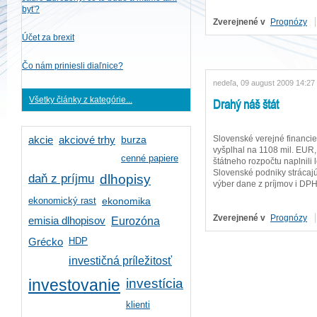
byť?
Zverejnené v
Prognózy
Účet za brexit
Čo nám priniesli diaľnice?
nedeľa, 09 august 2009 14:27
Drahý náš štát
Všetky články z kategórie...
Slovenské verejné financie
burza
akcie
akciové trhy
vyšplhal na 1108 mil. EUR,
cenné papiere
štátneho rozpočtu naplnili
Slovenské podniky strácaj
daň z príjmu
dlhopisy
výber dane z príjmov i DPH
ekonomický rast
ekonomika
Zverejnené v
Prognózy
emisia dlhopisov
Eurozóna
HDP
Grécko
investičná príležitosť
investícia
investovanie
klienti