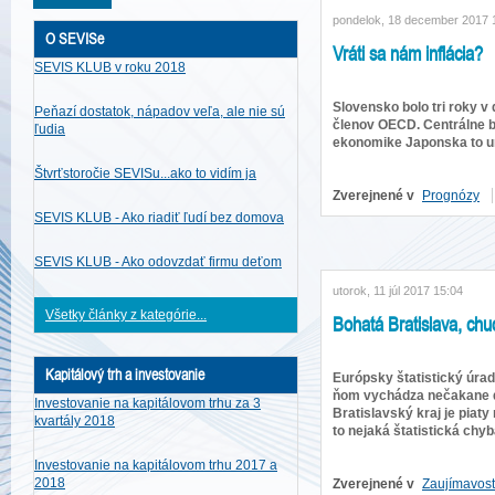
pondelok, 18 december 2017 
O SEVISe
Vráti sa nám inflácia?
SEVIS KLUB v roku 2018
Slovensko bolo tri roky v
Peňazí dostatok, nápadov veľa, ale nie sú
členov OECD. Centrálne b
ľudia
ekonomike Japonska to ur
Štvrťstoročie SEVISu...ako to vidím ja
Zverejnené v
Prognózy
SEVIS KLUB - Ako riadiť ľudí bez domova
SEVIS KLUB - Ako odovzdať firmu deťom
utorok, 11 júl 2017 15:04
Všetky články z kategórie...
Bohatá Bratislava, ch
Kapitálový trh a investovanie
Európsky štatistický úra
ňom vychádza nečakane do
Investovanie na kapitálovom trhu za 3
Bratislavský kraj je piat
kvartály 2018
to nejaká štatistická chyb
Investovanie na kapitálovom trhu 2017 a
2018
Zverejnené v
Zaujímavost