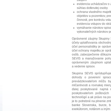
evidencia uchádzačov o z
súhlas dotknutej osoby
ochrana vlastného majet
objektov a pozemkov, pre
činnosti, pre kontrolu v
evidencia vstupov do str
vymáhanie nárokov spisov
vykonateľných nárokov p
Oprávnené záujmy Skupiny S
účely uplatňovania obchodný
účel personalistiky je oprá
účel ochrany majetku je opr
osôb, zabezpečenie dôkaznéh
SEVIS a manažovanie pohy
oprávneným záujmom uplatň
a vedenie spisov.
Skupina SEVIS sprístupňuj
dohody o poverení sprac
prevádzkovateľom môžu byť
mlčanlivosti a rovnakej mier
ďalej poskytované najmä
poskytovateľom poštových 
technológií a ak právo na p
je to potrebné na plnenie z
banke Slovenska, burze, 
exekútorom, notárom a iným 