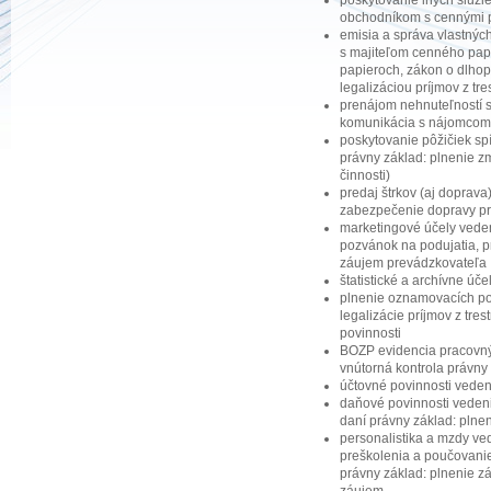
obchodníkom s cennými pa
emisia a správa vlastnýc
s majiteľom cenného papi
papieroch, zákon o dlhop
legalizáciou príjmov z tre
prenájom nehnuteľností s
komunikácia s nájomcom 
poskytovanie pôžičiek sp
právny základ: plnenie zm
činnosti)
predaj štrkov (aj doprava
zabezpečenie dopravy pr
marketingové účely vedeni
pozvánok na podujatia, p
záujem prevádzkovateľa
štatistické a archívne úč
plnenie oznamovacích po
legalizácie príjmov z tre
povinnosti
BOZP evidencia pracovnýc
vnútorná kontrola právny
účtovné povinnosti veden
daňové povinnosti vedeni
daní právny základ: plne
personalistika a mzdy ve
preškolenia a poučovani
právny základ: plnenie z
záujem