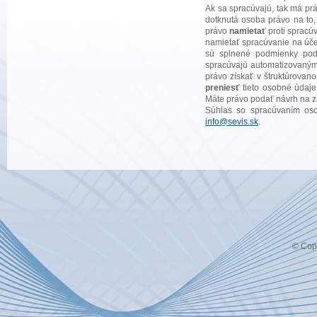
Ak sa spracúvajú, tak má pr
dotknutá osoba právo na to,
právo
namietať
proti spracú
namietať spracúvanie na úče
sú splnené podmienky po
spracúvajú automatizovanými
právo získať v štruktúrovan
preniesť
tieto osobné údaje
Máte právo podať návrh na z
Súhlas so spracúvaním oso
info@sevis.sk
.
© Copy