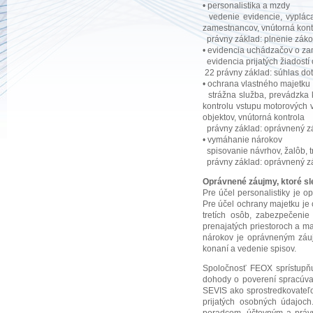
• personalistika a mzdy
vedenie evidencie, vypláca
zamestnancov, vnútorná kont
právny základ: plnenie záko
• evidencia uchádzačov o z
evidencia prijatých žiadost
22 právny základ: súhlas do
• ochrana vlastného majetku
strážna služba, prevádzka
kontrolu vstupu motorových v
objektov, vnútorná kontrola
právny základ: oprávnený z
• vymáhanie nárokov
spisovanie návrhov, žalôb, 
právny základ: oprávnený zá
Oprávnené záujmy, ktoré s
Pre účel personalistiky je 
Pre účel ochrany majetku j
tretích osôb, zabezpečeni
prenajatých priestoroch a 
nárokov je oprávneným záuj
konaní a vedenie spisov.
Spoločnosť FEOX sprístupňu
dohody o poverení spracúva
SEVIS ako sprostredkovateľov
prijatých osobných údajo
poradcom, účtovným a právn