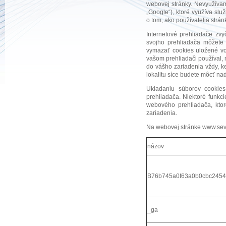
webovej stránky. Nevyužívam
„Google“), ktoré využíva slu
o tom, ako používatelia strá
Internetové prehliadače zv
svojho prehliadača môžete 
vymazať cookies uložené vo
vašom prehliadači používal, 
do vášho zariadenia vždy, k
lokalitu síce budete môcť naď
Ukladaniu súborov cookie
prehliadača. Niektoré funkc
webového prehliadača, ktor
zariadenia.
Na webovej stránke www.sev
názov
B76b745a0f63a0b0cbc245
_ga