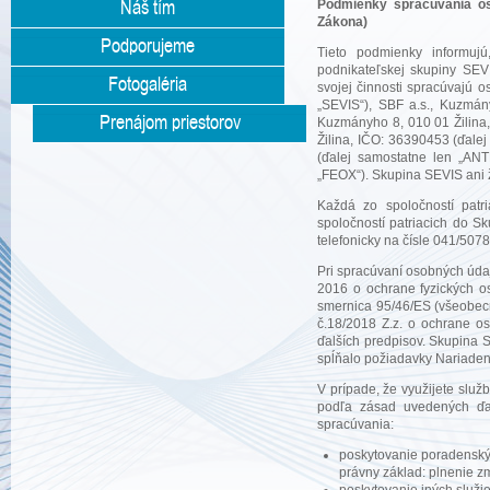
Náš tím
Podmienky spracúvania os
Zákona)
Podporujeme
Tieto podmienky informuj
podnikateľskej skupiny SEVI
Fotogaléria
svojej činnosti spracúvajú 
„SEVIS“), SBF a.s., Kuzmány
Prenájom priestorov
Kuzmányho 8, 010 01 Žilina,
Žilina, IČO: 36390453 (ďale
(ďalej samostatne len „AN
„FEOX“). Skupina SEVIS ani 
Každá zo spoločností pat
spoločností patriacich do S
telefonicky na čísle 041/507
Pri spracúvaní osobných úda
2016 o ochrane fyzických o
smernica 95/46/ES (všeobecn
č.18/2018 Z.z. o ochrane o
ďalších predpisov. Skupina 
spĺňalo požiadavky Nariaden
V prípade, že využijete slu
podľa zásad uvedených ďal
spracúvania:
poskytovanie poradenský
právny základ: plnenie z
poskytovanie iných služi