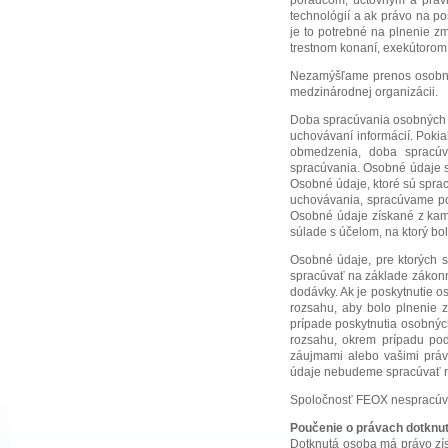
technológií a ak právo na p
je to potrebné na plnenie 
trestnom konaní, exekútorom
Nezamýšľame prenos osobnýc
medzinárodnej organizácii.
Doba spracúvania osobných úd
uchovávaní informácií. Pok
obmedzenia, doba spracúv
spracúvania. Osobné údaje 
Osobné údaje, ktoré sú spra
uchovávania, spracúvame poč
Osobné údaje získané z kam
súlade s účelom, na ktorý bol
Osobné údaje, pre ktorých s
spracúvať na základe zákonn
dodávky. Ak je poskytnutie 
rozsahu, aby bolo plnenie 
prípade poskytnutia osobný
rozsahu, okrem prípadu po
záujmami alebo vašimi práv
údaje nebudeme spracúvať n
Spoločnosť FEOX nespracúva
Poučenie o právach dotknut
Dotknutá osoba má právo zí