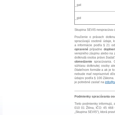
_gat
_gid
Skupina SEVIS nespracúva o
Poučenie o právach dotknu
spracúvajú osobné údaje, kt
a informácie podľa § 21 od
opravené
prípadne
doplne
verejného záujmu alebo na 
dotknutá osoba právo žiada
obmedzenie
spracúvania. O
súhlasu dotknutej osoby al
čitateľnom formáte a ak je 
nebude mať nepriaznivé dôs
údajov podľa § 100 Zákona.
je potrebné zaslať na
info@s
______________________
Podmienky spracúvania osob
Tieto podmienky informujú,
010 01 Žilina, IČO: 45 468 
„Skupina SEVIS“), ktorá pra