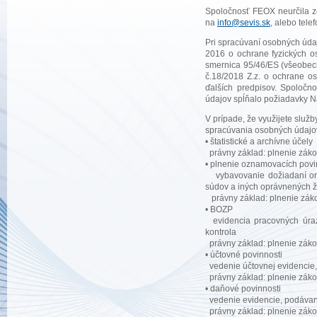
Spoločnosť FEOX neurčila z
na
info@sevis.sk
, alebo tel
Pri spracúvaní osobných úda
2016 o ochrane fyzických o
smernica 95/46/ES (všeobecn
č.18/2018 Z.z. o ochrane o
ďalších predpisov. Spoločn
údajov spĺňalo požiadavky N
V prípade, že využijete slu
spracúvania osobných údajov
• štatistické a archívne účely
právny základ: plnenie záko
• plnenie oznamovacích povi
vybavovanie dožiadaní orgán
súdov a iných oprávnených ž
právny základ: plnenie záko
• BOZP
evidencia pracovných úrazo
kontrola
právny základ: plnenie záko
• účtovné povinnosti
vedenie účtovnej evidencie,
právny základ: plnenie záko
• daňové povinnosti
vedenie evidencie, podávanie
právny základ: plnenie záko