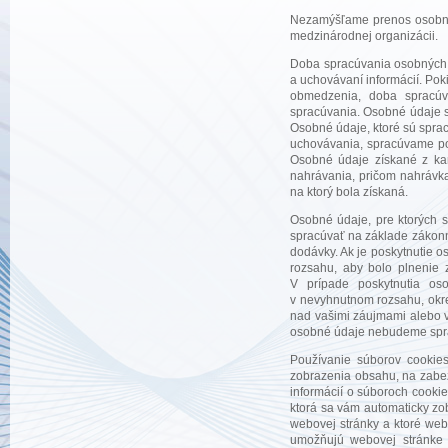
Nezamýšľame prenos osobnýc
medzinárodnej organizácii.
Doba spracúvania osobných úd
a uchovávaní informácií. Po
obmedzenia, doba spracúv
spracúvania. Osobné údaje 
Osobné údaje, ktoré sú spra
uchovávania, spracúvame poč
Osobné údaje získané z ka
nahrávania, pričom nahrávka
na ktorý bola získaná.
Osobné údaje, pre ktorých s
spracúvať na základe zákonn
dodávky. Ak je poskytnutie 
rozsahu, aby bolo plnenie 
V prípade poskytnutia o
v nevyhnutnom rozsahu, okr
nad vašimi záujmami alebo v
osobné údaje nebudeme spr
Používanie súborov cookie
zobrazenia obsahu, na zabez
informácií o súboroch cookie
ktorá sa vám automaticky zob
webovej stránky a ktoré web
umožňujú webovej stránke 