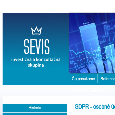
Čo ponúkame
Referenc
Prenájom priestorov
GDPR - osobné ú
História