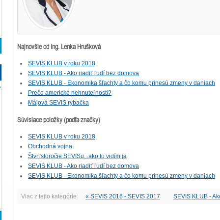
Najnovšie od Ing. Lenka Hrušková
SEVIS KLUB v roku 2018
SEVIS KLUB - Ako riadiť ľudí bez domova
SEVIS KLUB - Ekonomika šľachty a čo komu prinesú zmeny v daniach
a
Prečo americké nehnuteľnosti?
Májová SEVIS rybačka
Súvisiace položky (podľa značky)
SEVIS KLUB v roku 2018
Obchodná vojna
Štvrťstoročie SEVISu...ako to vidím ja
SEVIS KLUB - Ako riadiť ľudí bez domova
SEVIS KLUB - Ekonomika šľachty a čo komu prinesú zmeny v daniach
Viac z tejto kategórie:
« SEVIS 2016 - SEVIS 2017
SEVIS KLUB - Ako