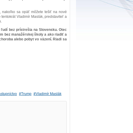
e, nakoľko sa opäť môžete tešiť na nové
entokrát Vladimír Maslák, predstaviteľ a
m.
 ľudí bez prístrešia na Slovensku. Otec
m bez manažérskej školy a ako riadiť a
 choroba alebo pobyt vo väzení. Riadi sa
stupníctvo
Trump
Vladimír Maslák