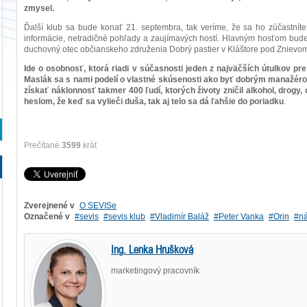
zmysel.
Ďalší klub sa bude konať 21. septembra, tak veríme, že sa ho zúčastnít
informácie, netradičné pohľady a zaujímavých hostí. Hlavným hosťom bude t
duchovný otec občianskeho združenia Dobrý pastier v Kláštore pod Znievo
Ide o osobnosť, ktorá riadi v súčasnosti jeden z najväčších útulkov pre
Maslák sa s nami podelí o vlastné skúsenosti ako byť dobrým manažéro
získať náklonnosť takmer 400 ľudí, ktorých životy zničil alkohol, drogy,
heslom, že keď sa vylieči duša, tak aj telo sa dá ľahšie do poriadku
.
Prečítané
3599
krát
Zverejnené v
O SEVISe
Označené v
sevis
sevis klub
Vladimír Baláž
Peter Vanka
Orin
ná
Ing. Lenka Hrušková
marketingový pracovník