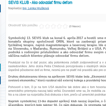
SEVIS KLUB - Ako odovzdať firmu deťom
Napísal(a)
Ing. Lenka Hrušková
Ohodnotiť túto položku
(0 hlasov)
Symbolický 13. SEVIS klub sa konal 6. apríla 2017 a hostili sme 
konateľa skupiny spoločností ORIN, ktoré sa zaoberajú pria
fyzikálnej terapie, najmä magnetoterapie a laserovej terapie. Id
na Slovensku, v Maďarsku, Rumunsku, Veľkej Británii a v USA. P
podniká s rodinnými príslušníkmi a ako odovzdať firmu svojim
väčšina našich klientov plánuje odovzdať firmu deťom.
Poukázal na čo si dať pozor, aby potomkovia zvládli zodpovednosť a v a
nasledovníkov. Jeho dcéra Petra Chlebová porozprávala o vlastných skúse
úspešné pôsobenie detí vo firme, nesmú pre ne platiť iné pravidlá ako pre 
Druhou diskutovanou témou na aprílovom SEVIS klube bola „Ekonomická
svetovú ekonomiku,“ ktorú rozobral náš externý kolega a pravidelný hos
Pohovoril o tom, či je na tom USA skutočne tak dobre ako o tom hovoria
amerického priemyslu naozaj taká veľká. Dozvedeli sme sa, že mobilita za 
No a na záver sa rozprúdila živá diskusia o tom, prečo už americké podnikan
Napriek symbolickej 13-tke dopadol aprílový klub naozaj úspešne, o č
účastníkov, ktorých bolo takmer 50, čo nám dokazuje, že stretnutia t