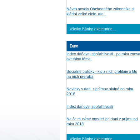
Návrh novely Obchodného zákonníka si
kládol veľké ciele, ale...
Všetky články z kategórie...
Dane
Index daňovej spoľahlivosti - po roku znov
aktuálna téma
Sociálne balíčky - kto z nich profituje a kto
na nich prerába
Novinky v dani z príjmov platné od roku
2018
Index daňovej spoľahlivosti
Na čo musíme myslieť pri dani z príjmu od
roku 2018
Všetky články z kategórie...