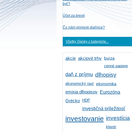
byť?
Účet za brexit
Čo nám priniesli diaľnice?
Všetky články z kategórie...
burza
akcie
akciové trhy
cenné papiere
daň z príjmu
dlhopisy
ekonomický rast
ekonomika
emisia dlhopisov
Eurozóna
HDP
Grécko
investičná príležitosť
investícia
investovanie
klienti