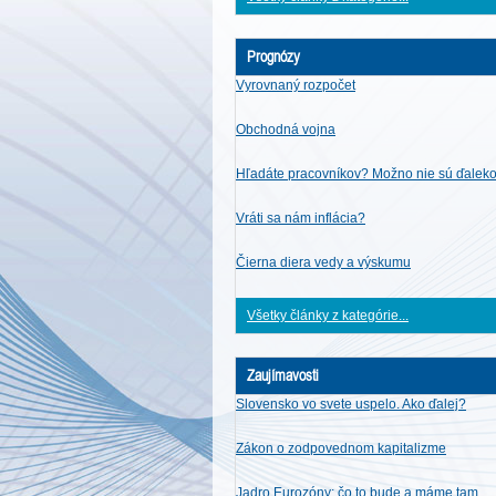
Prognózy
Vyrovnaný rozpočet
Obchodná vojna
Hľadáte pracovníkov? Možno nie sú ďalek
Vráti sa nám inflácia?
Čierna diera vedy a výskumu
Všetky články z kategórie...
Zaujímavosti
Slovensko vo svete uspelo. Ako ďalej?
Zákon o zodpovednom kapitalizme
Jadro Eurozóny: čo to bude a máme tam