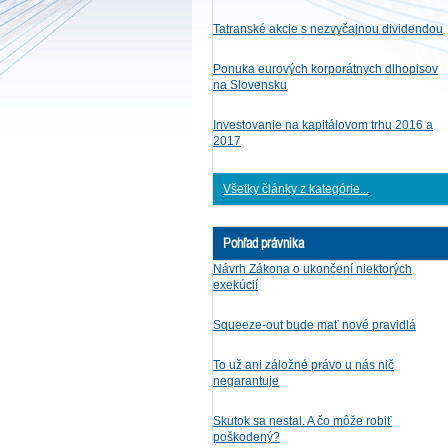
Tatranské akcie s nezvyčajnou dividendou
Ponuka eurových korporátnych dlhopisov
na Slovensku
Investovanie na kapitálovom trhu 2016 a
2017
Všetky články z kategórie...
Pohľad právnika
Návrh Zákona o ukončení niektorých
exekúcií
Squeeze-out bude mať nové pravidlá
To už ani záložné právo u nás nič
negarantuje
Skutok sa nestal. A čo môže robiť
poškodený?