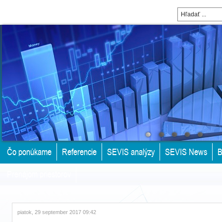
Čo ponúkame
Referencie
SEVIS analýzy
SEVIS News
B
Prenájom priestorov
piatok, 29 september 2017 09:42