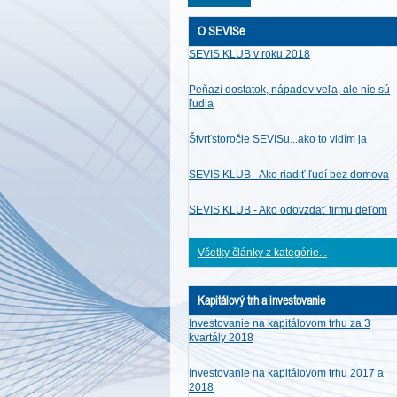
O SEVISe
SEVIS KLUB v roku 2018
Peňazí dostatok, nápadov veľa, ale nie sú
ľudia
Štvrťstoročie SEVISu...ako to vidím ja
SEVIS KLUB - Ako riadiť ľudí bez domova
SEVIS KLUB - Ako odovzdať firmu deťom
Všetky články z kategórie...
Kapitálový trh a investovanie
Investovanie na kapitálovom trhu za 3
kvartály 2018
Investovanie na kapitálovom trhu 2017 a
2018