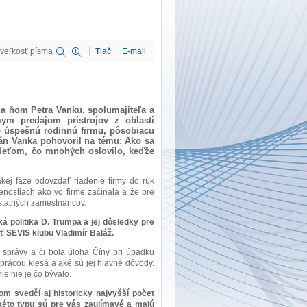
veľkosť písma
Tlač
E-mail
na ňom Petra Vanku, spolumajiteľa a
mym predajom prístrojov z oblasti
e o úspešnú rodinnú firmu, pôsobiacu
án Vanka pohovoril na tému: Ako sa
 deťom, čo mnohých oslovilo, keďže
kej fáze odovzdať riadenie firmy do rúk
nostiach ako vo firme začínala a že pre
ostatných zamestnancov.
 politika D. Trumpa a jej dôsledky pre
ť SEVIS klubu Vladimír Baláž.
 správy a či bola úloha Číny pri úpadku
prácou klesá a aké sú jej hlavné dôvody.
ie nie je čo bývalo.
om svedčí aj historicky najvyšší počet
akéto typu sú pre vás zaujímavé a majú