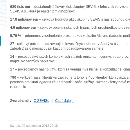
980 tisíc eur
– dosiahnutý účtovný zisk skupiny SEVIS, z toho zisk vo výške 
SEVIS a.s., ktorá je emitentom dlhopisov;
17,8 miliónov eur
– celková hodnota aktív skupiny SEVIS s nasledovnou dive
4,6 miliónov eur
– celkový objem získaných finančných prostriedkov prostre
5,79 %
– priemerné zhodnotenie prostriedkov v službe Aktívne riadenie portf
27 -
celkový počet posudzovaných investičných zámerov. Analýza a zjednot
zabrali 2 až 6 mesiacov pri každom posudzovanom zámere;
14
– počet poskytnutých komplexných služieb emitentom cenných papierov, 
majiteľov cenných papierov;
17
– počet členov nášho tímu, ktorí sa venujú investičnej a konzultačnej činn
790
– veľkosť našej klientskej základne, z toho je 400 klientov, ktorí využív
potenciálom, ktorí vyjadrili záujem využiť naše služby. Takmer všetky nové 
referencie.
Zverejnené v
O SEVISe
Čítať ďalej...
štvrtok, 20 september 2012 20:18