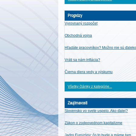
Prognózy
Vyrovnaný rozpočet
Obchodná vojna
Hľadáte pracovníkov? Možno nie sú ďalek
Vráti sa nám inflácia?
Čierna diera vedy a výskumu
Všetky články z kategórie...
Zaujímavosti
Slovensko vo svete uspelo. Ako ďalej?
Zákon o zodpovednom kapitalizme
Jadro Eurozóny: čo to bude a máme tam