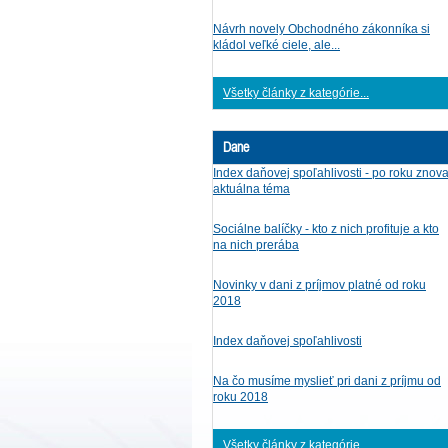
Návrh novely Obchodného zákonníka si
kládol veľké ciele, ale...
Všetky články z kategórie...
Dane
Index daňovej spoľahlivosti - po roku znov
aktuálna téma
Sociálne balíčky - kto z nich profituje a kto
na nich prerába
Novinky v dani z príjmov platné od roku
2018
Index daňovej spoľahlivosti
Na čo musíme myslieť pri dani z príjmu od
roku 2018
Všetky články z kategórie...