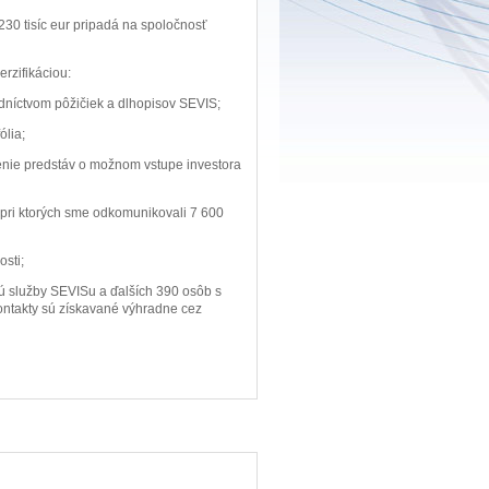
230 tisíc eur pripadá na spoločnosť
rzifikáciou:
dníctvom pôžičiek a dlhopisov SEVIS;
ólia;
enie predstáv o možnom vstupe investora
pri ktorých sme odkomunikovali 7 600
osti;
ajú služby SEVISu a ďalších 390 osôb s
kontakty sú získavané výhradne cez