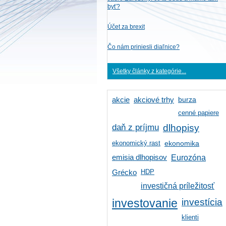
byť?
Účet za brexit
Čo nám priniesli diaľnice?
Všetky články z kategórie...
burza
akcie
akciové trhy
cenné papiere
daň z príjmu
dlhopisy
ekonomický rast
ekonomika
emisia dlhopisov
Eurozóna
HDP
Grécko
investičná príležitosť
investícia
investovanie
klienti