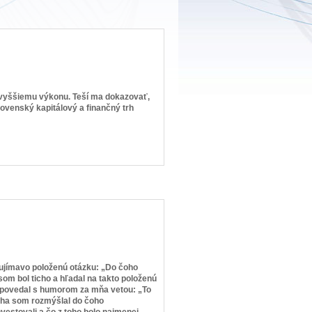
k vyššiemu výkonu. Teší ma dokazovať,
slovenský kapitálový a finančný trh
zaujímavo položenú otázku: „Do čoho
som bol ticho a hľadal na takto položenú
dpovedal s humorom za mňa vetou: „To
icha som rozmýšlal do čoho
vestovali a čo z toho bolo najmenej