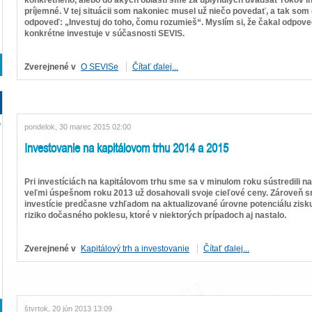
príjemné. V tej situácii som nakoniec musel už niečo povedať, a tak som 
odpoveď: „Investuj do toho, čomu rozumieš“. Myslím si, že čakal odpov
konkrétne investuje v súčasnosti SEVIS.
Zverejnené v
O SEVISe
Čítať ďalej...
a
pondelok, 30 marec 2015 02:00
Investovanie na kapitálovom trhu 2014 a 2015
Pri investíciách na kapitálovom trhu sme sa v minulom roku sústredili na
veľmi úspešnom roku 2013 už dosahovali svoje cieľové ceny. Zároveň s
investície predčasne vzhľadom na aktualizované úrovne potenciálu zisku
riziko dočasného poklesu, ktoré v niektorých prípadoch aj nastalo.
Zverejnené v
Kapitálový trh a investovanie
Čítať ďalej...
štvrtok, 20 jún 2013 13:09