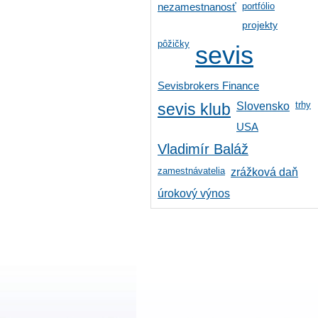
portfólio
nezamestnanosť
projekty
pôžičky
sevis
Sevisbrokers Finance
trhy
Slovensko
sevis klub
USA
Vladimír Baláž
zamestnávatelia
zrážková daň
úrokový výnos