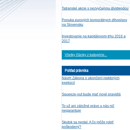
Tatranské akcie s nezvyčajnou dividendou
Ponuka eurových korporátnych dlhopisov
na Slovensku
Investovanie na kapitálovom trhu 2016 a
2017
Všetky články z kategórie...
Pohľad právnika
Návrh Zákona o ukončení niektorých
exekúcií
Squeeze-out bude mať nové pravidlá
To už ani záložné právo u nás nič
negarantuje
Skutok sa nestal. A čo môže robiť
poškodený?