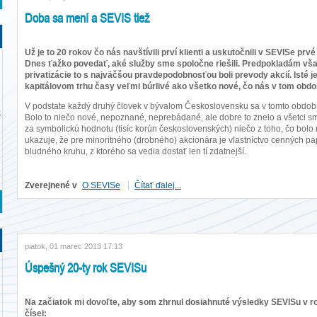
Doba sa mení a SEVIS tiež
Už je to 20 rokov čo nás navštívili prví klienti a uskutočnili v SEVISe pr
Dnes ťažko povedať, aké služby sme spoločne riešili. Predpokladám v
privatizácie to s najväčšou pravdepodobnosťou boli prevody akcií. Isté je
kapitálovom trhu časy veľmi búrlivé ako všetko nové, čo nás v tom obdob
V podstate každý druhý človek v bývalom Československu sa v tomto období
o
Bolo to niečo nové, nepoznané, neprebádané, ale dobre to znelo a všetci sme
za symbolickú hodnotu (tisíc korún československých) niečo z toho, čo bol
ukazuje, že pre minoritného (drobného) akcionára je vlastníctvo cenných papi
bludného kruhu, z ktorého sa vedia dostať len tí zdatnejší.
Zverejnené v
O SEVISe
Čítať ďalej...
piatok, 01 marec 2013 17:13
Úspešný 20-ty rok SEVISu
Na začiatok mi dovoľte, aby som zhrnul dosiahnuté výsledky SEVISu v ro
čísel: