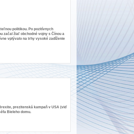
teľnou politikou. Po pozitívnych
 začal žiaľ obchodné vojny s Čínou a
ívne vplývalo na trhy vysoké zadĺženie
o Brexite, prezitenská kampaň v USA (viď
šéfa Bieleho domu.