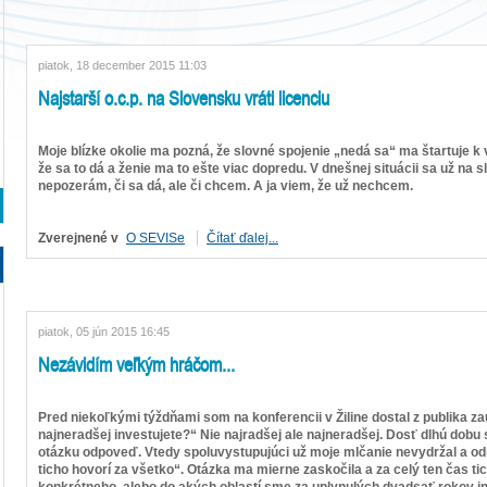
piatok, 18 december 2015 11:03
Najstarší o.c.p. na Slovensku vráti licenciu
Moje blízke okolie ma pozná, že slovné spojenie „nedá sa“ ma štartuje 
že sa to dá a ženie ma to ešte viac dopredu. V dnešnej situácii sa už na 
nepozerám, či sa dá, ale či chcem. A ja viem, že už nechcem.
Zverejnené v
O SEVISe
Čítať ďalej...
piatok, 05 jún 2015 16:45
Nezávidím veľkým hráčom...
Pred niekoľkými týždňami som na konferencii v Žiline dostal z publika 
najneradšej investujete?“ Nie najradšej ale najneradšej. Dosť dlhú dobu 
otázku odpoveď. Vtedy spoluvystupujúci už moje mlčanie nevydržal a o
ticho hovorí za všetko“. Otázka ma mierne zaskočila a za celý ten čas t
konkrétneho, alebo do akých oblastí sme za uplynulých dvadsať rokov in