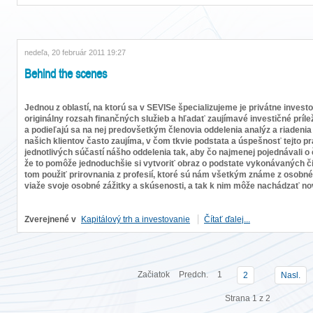
nedeľa, 20 február 2011 19:27
Behind the scenes
Jednou z oblastí, na ktorú sa v SEVISe špecializujeme je privátne inve
originálny rozsah finančných služieb a hľadať zaujímavé investičné prílež
a podieľajú sa na nej predovšetkým členovia oddelenia analýz a riadenia p
našich klientov často zaujíma, v čom tkvie podstata a úspešnosť tejto pr
jednotlivých súčastí nášho oddelenia tak, aby čo najmenej pojednávali o
že to pomôže jednoduchšie si vytvoriť obraz o podstate vykonávaných čin
tom použiť prirovnania z profesií, ktoré sú nám všetkým známe z osobné
viaže svoje osobné zážitky a skúsenosti, a tak k nim môže nachádzať nov
Zverejnené v
Kapitálový trh a investovanie
Čítať ďalej...
Začiatok
Predch.
1
2
Nasl.
Strana 1 z 2