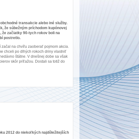
vé obchodné transakcie alebo iné služby.
šak, že súbežným príchodom kupónovej
, že začiatky 90-tych rokov boli na
í postretlo.
 začal na chvíľu zaoberať pojmom akcia.
 chceli po dlhých rokoch driny vlastniť
o nedávno štátne. V dnešnej dobe sa však
erov skôr príťažou. Dostali sa totiž do
ku 2012 do niekoľkých najdôležitejších