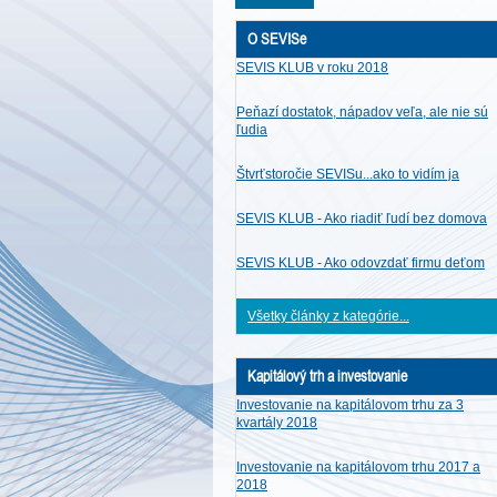
O SEVISe
SEVIS KLUB v roku 2018
Peňazí dostatok, nápadov veľa, ale nie sú
ľudia
Štvrťstoročie SEVISu...ako to vidím ja
SEVIS KLUB - Ako riadiť ľudí bez domova
SEVIS KLUB - Ako odovzdať firmu deťom
Všetky články z kategórie...
Kapitálový trh a investovanie
Investovanie na kapitálovom trhu za 3
kvartály 2018
Investovanie na kapitálovom trhu 2017 a
2018