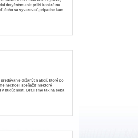
dal dotyčnému nie príliš konkrétnu
eď, čoho sa vyvarovať, prípadne kam
 predávanie držaných akcií, ktoré po
me nechceli speňažiť niektoré
 v budúcnosti. Brali sme tak na seba