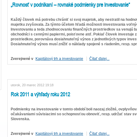
„Rovnosť v podnikaní – rovnaké podmienky pre investovanie“
Každý človek má potrebu chrániť si svoj majetok, aby nestratil na hodnot
majetku zvyšovala. Za týmto účelom hľadá možnosti investovania voľný
Investovaniu a teda zhodnocovaniu finančných prostriedkov sa venujú b
obchodníci s cennými papiermi, poisťovne atď. Pokiaľ človek investuje 
prostriedkov, porovnáva dosiahnuteľný výnos z jednotlivých typov investíc
Dosiahnuteľný výnos musí znížiť o náklady spojené s riadením, resp. sprá
Zverejnené v
Kapitálový trh a investovanie
Čítať ďalej...
utorok, 20 marec 2012 19:18
Rok 2011 a výhľady roku 2012
Podmienky na investovanie v tomto období boli naozaj zložité, ovplyvň
očakávaniami súvisiacimi so schopnosťou obnoviť, resp. udržať stav sv
Slovenska.
Zverejnené v
Kapitálový trh a investovanie
Čítať ďalej...