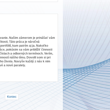
stovanie. Našim zámerom je prinášať vám
itosti. Táto práca je náročná
ortfólií, kam patrím aj ja. Nakoľko
áce, pokúsim sa vám priblížiť činnosti
 číslach a odborných termínoch. Verím,
ností nášho tímu. Dovolil som si pri
ho života. Navyše každý z nás k nim
é a nové paralely.
Koniec