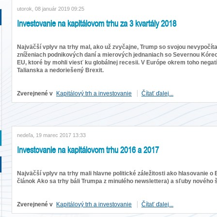
utorok, 08 január 2019 09:25
Investovanie na kapitálovom trhu za 3 kvartály 2018
Najväčší vplyv na trhy mal, ako už zvyčajne, Trump so svojou nevypočíta
zníženiach podnikových daní a mierových jednaniach so Severnou Kóreou
EU, ktoré by mohli viesť ku globálnej recesii. V Európe okrem toho negat
Talianska a nedoriešený Brexit.
Zverejnené v
Kapitálový trh a investovanie
Čítať ďalej...
nedeľa, 19 marec 2017 13:33
Investovanie na kapitálovom trhu 2016 a 2017
Najväčší vplyv na trhy mali hlavne politické záležitosti ako hlasovanie 
článok Ako sa trhy báli Trumpa z minulého newslettera) a sľuby nového 
Zverejnené v
Kapitálový trh a investovanie
Čítať ďalej...