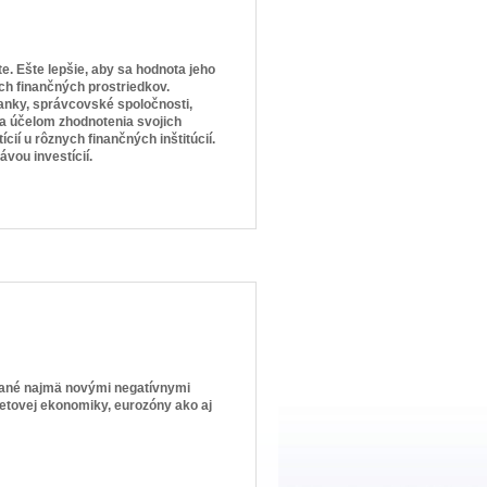
e. Ešte lepšie, aby sa hodnota jeho
ch finančných prostriedkov.
anky, správcovské spoločnosti,
za účelom zhodnotenia svojich
ií u rôznych finančných inštitúcií.
vou investícií.
ované najmä novými negatívnymi
etovej ekonomiky, eurozóny ako aj