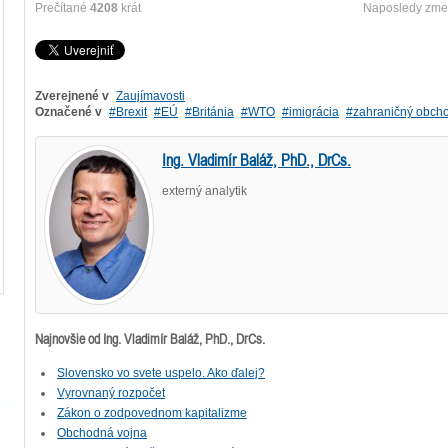
Prečítané
4208
krát
Naposledy zme
Zverejnené v
Zaujímavosti
Označené v
Brexit
EÚ
Británia
WTO
imigrácia
zahraničný obch
Ing. Vladimír Baláž, PhD., DrCs.
externý analytik
Najnovšie od Ing. Vladimír Baláž, PhD., DrCs.
Slovensko vo svete uspelo. Ako ďalej?
Vyrovnaný rozpočet
Zákon o zodpovednom kapitalizme
Obchodná vojna