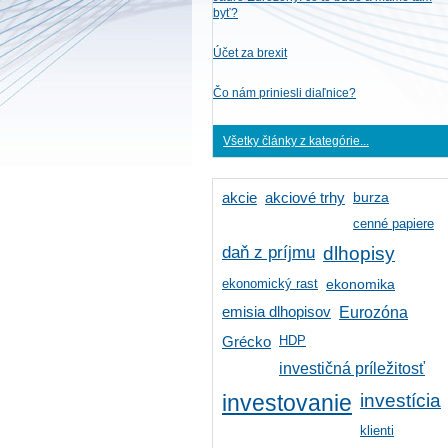
byť?
Účet za brexit
Čo nám priniesli diaľnice?
Všetky články z kategórie...
burza
akcie
akciové trhy
cenné papiere
daň z príjmu
dlhopisy
ekonomický rast
ekonomika
emisia dlhopisov
Eurozóna
HDP
Grécko
investičná príležitosť
investícia
investovanie
klienti