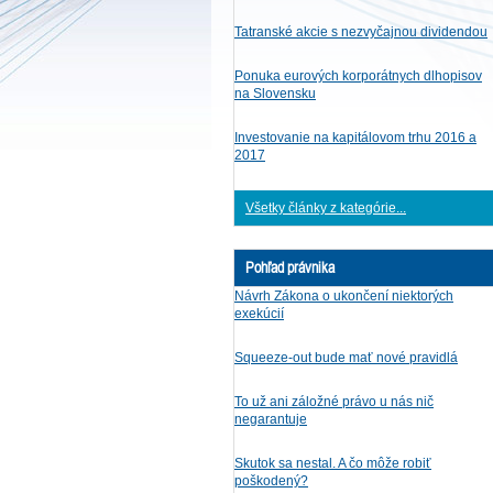
Tatranské akcie s nezvyčajnou dividendou
Ponuka eurových korporátnych dlhopisov
na Slovensku
Investovanie na kapitálovom trhu 2016 a
2017
Všetky články z kategórie...
Pohľad právnika
Návrh Zákona o ukončení niektorých
exekúcií
Squeeze-out bude mať nové pravidlá
To už ani záložné právo u nás nič
negarantuje
Skutok sa nestal. A čo môže robiť
poškodený?