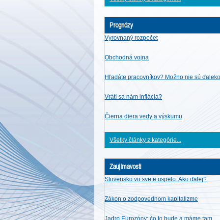
Prognózy
Vyrovnaný rozpočet
Obchodná vojna
Hľadáte pracovníkov? Možno nie sú ďalek
Vráti sa nám inflácia?
Čierna diera vedy a výskumu
Všetky články z kategórie...
Zaujímavosti
Slovensko vo svete uspelo. Ako ďalej?
Zákon o zodpovednom kapitalizme
Jadro Eurozóny: čo to bude a máme tam