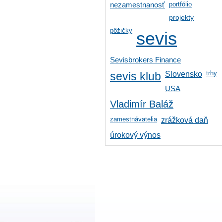
portfólio
nezamestnanosť
projekty
pôžičky
sevis
Sevisbrokers Finance
trhy
Slovensko
sevis klub
USA
Vladimír Baláž
zamestnávatelia
zrážková daň
úrokový výnos