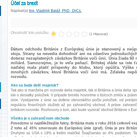
Účet za brexit
Napísal(a)
Ing. Vladimír Baláž, PhD., DrCs.
Ohodnotiť túto položku
(1 Hlasovať)
Dátum odchodu Británie z Európskej únie je stanovený a neúpr
stoja. Strany sa nevedia dohodnúť ani na zdanlivo jednoduchých
doteraz nezaplatených záväzkov Británie voči únii. Únia žiada 60 m
miliárd. Samozrejme, je to veľa peňazí. Britskej vláde sa iste
naďalej mala platiť príspevky do klubu, ktorý opúšťa. Výšk
mnohých záväzkov, ktoré Británia voči únii má. Zďaleka nepô
rozvodu.
Ako sa bude deliť majetok?
Tak ako si manželia pri rozvode delia majetok, tak si Británia a únia delia
ide o desiatky položiek. V prípade brexitu hovoríme o tisícoch zmlúv a právny
únie. Vystúpenie z únie sa dotkne obrovského počtu položiek: od pred
reguláciu finančných služieb až po zahraničný obchod. A práve zahrani
britskom rozvode. Rozhovory o tom, ako bude vyzerať obchod Británie s Eur
Všetko je o zahraničnom obchode
Povedzme si najdôležitejšie fakty. Británia mala v roku 2016 celkové ex
Z toho až 45% smerovalo do Európskej únie (graf). Únia je pre Britá
Druhými sú USA s 19% a tretím maličké Švajčiarsko so 4% podielom. T