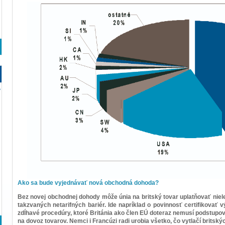
a
Ako sa bude vyjednávať nová obchodná dohoda?
Bez novej obchodnej dohody môže únia na britský tovar uplatňovať niel
takzvaných netarifných bariér. Ide napríklad o povinnosť certifikovať 
zdĺhavé procedúry, ktoré Británia ako člen EÚ doteraz nemusí podstupo
na dovoz tovarov. Nemci i Francúzi radi urobia všetko, čo vytlačí britský