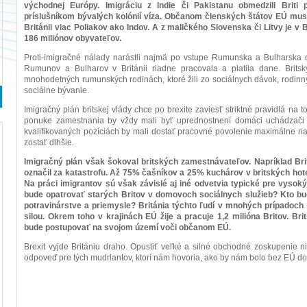
východnej Európy. Imigráciu z Indie či Pakistanu obmedzili Briti
príslušníkom bývalých kolónií víza. Občanom členských štátov EÚ musel
Británii viac Poliakov ako Indov. A z maličkého Slovenska či Litvy je v B
186 miliónov obyvateľov.
Proti-imigračné nálady narástli najmä po vstupe Rumunska a Bulharska 
Rumunov a Bulharov v Británii riadne pracovala a platila dane. Britsk
mnohodetných rumunských rodinách, ktoré žili zo sociálnych dávok, rodinný
sociálne bývanie.
Imigračný plán britskej vlády chce po brexite zaviesť striktné pravidlá na to
ponuke zamestnania by vždy mali byť uprednostnení domáci uchádzači 
kvalifikovaných pozíciách by mali dostať pracovné povolenie maximálne na 
zostať dlhšie.
Imigračný plán však šokoval britských zamestnávateľov. Napríklad Br
označil za katastrofu. Až 75% čašníkov a 25% kuchárov v britských hote
Na práci imigrantov sú však závislé aj iné odvetvia typické pre vysoký
bude opatrovať starých Britov v domovoch sociálnych služieb? Kto b
potravinárstve a priemysle? Británia týchto ľudí v mnohých prípadoc
silou. Okrem toho v krajinách EÚ žije a pracuje 1,2 milióna Britov. Bri
bude postupovať na svojom území voči občanom EÚ.
Brexit vyjde Britániu draho. Opustiť veľké a silné obchodné zoskupenie 
odpoveď pre tých mudrlantov, ktorí nám hovoria, ako by nám bolo bez EÚ do