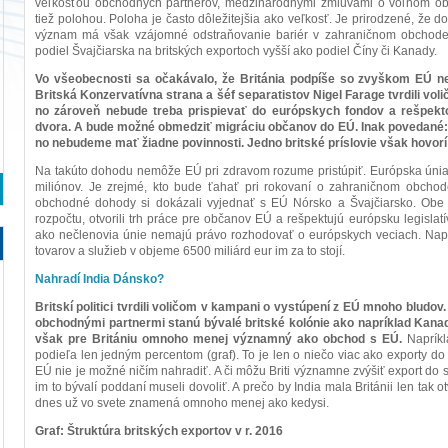
veľkosťou obchodných partnerov, medzinárodnými zmluvami o voľnom obc
tiež polohou. Poloha je často dôležitejšia ako veľkosť. Je prirodzené, že do 
význam má však vzájomné odstraňovanie bariér v zahraničnom obchode. 
podiel Švajčiarska na britských exportoch vyšší ako podiel Číny či Kanady.
Vo všeobecnosti sa očakávalo, že Británia podpíše so zvyškom EÚ 
Britská Konzervatívna strana a šéf separatistov Nigel Farage tvrdili vo
no zároveň nebude treba prispievať do európskych fondov a rešpek
dvora. A bude možné obmedziť migráciu občanov do EÚ. Inak povedané:
no nebudeme mať žiadne povinnosti. Jedno britské príslovie však hovorí
Na takúto dohodu nemôže EÚ pri zdravom rozume pristúpiť. Európska únia 
miliónov. Je zrejmé, kto bude ťahať pri rokovaní o zahraničnom obchode
obchodné dohody si dokázali vyjednať s EÚ Nórsko a Švajčiarsko. Obe 
rozpočtu, otvorili trh práce pre občanov EÚ a rešpektujú európsku legislatí
ako nečlenovia únie nemajú právo rozhodovať o európskych veciach. Napri
tovarov a služieb v objeme 6500 miliárd eur im za to stojí.
Nahradí India Dánsko?
Britskí politici tvrdili voličom v kampani o vystúpení z EÚ mnoho bludo
obchodnými partnermi stanú bývalé britské kolónie ako napríklad Kanada
však pre Britániu omnoho menej významný ako obchod s EÚ.
Napríkl
podieľa len jedným percentom (graf). To je len o niečo viac ako exporty 
EÚ nie je možné ničím nahradiť. A či môžu Briti významne zvýšiť export do s
im to bývalí poddaní museli dovoliť. A prečo by India mala Británii len tak o
dnes už vo svete znamená omnoho menej ako kedysi.
Graf: Štruktúra britských exportov v r. 2016