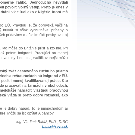
 pomerne ľahko. Jednoducho nevydali
i povoliť voľný vstup. Preto je dnes v
ritánii viac ľudí ako z Nigérie, ktorá má
do EÚ. Pravdou je, že obrovská väčšina
ý bulvár si však vychutnával príbehy o
ch prídavkov a ešte im štát poskytoval aj
, kto môže do Británie prísť a kto nie. Pri
až potom imigranti. Pracujúci na menej
dva roky. Len tí najkvalifikovanejší môžu
itský zväz cestovného ruchu ho priamo
loch a reštauráciách sú imigranti z EÚ.
 podiel menej kvalifikovanej práce. Kto
ude pracovať na farmách, v obchodoch,
h nedokáže nahradiť vlastnou pracovnou
tská vláda si preto dobre rozmyslí, ako
nie je dobrý nápad. To je mimochodom aj
bre. Môžu sa ísť opýtať Albáncov.
Ing. Vladimír Baláž, PhD., DrSC
balaz@sevis.sk