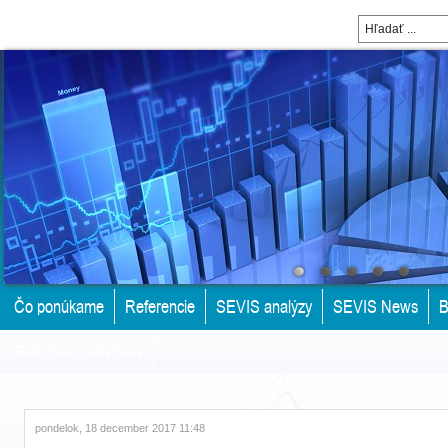
Čo ponúkame
Referencie
SEVIS analýzy
SEVIS News
B
Prenájom priestorov
pondelok, 18 december 2017 11:48