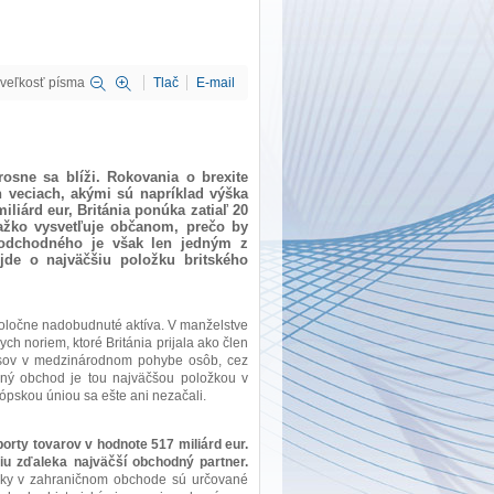
veľkosť písma
Tlač
E-mail
osne sa blíži. Rokovania o brexite
 veciach, akými sú napríklad výška
iliárd eur, Británia ponúka zatiaľ 20
 ťažko vysvetľuje občanom, prečo by
a odchodného je však len jedným z
jde o najväčšiu položku britského
 spoločne nadobudnuté aktíva. V manželstve
ch noriem, ktoré Británia prijala ako člen
pisov v medzinárodnom pohybe osôb, cez
čný obchod je tou najväčšou položkou v
ópskou úniou sa ešte ani nezačali.
porty tovarov v hodnote 517 miliárd eur.
niu zďaleka najväčší obchodný partner.
oky v zahraničnom obchode sú určované