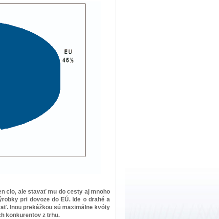
en clo, ale stavať mu do cesty aj mnoho
výrobky pri dovoze do EÚ. Ide o drahé a
vať. Inou prekážkou sú maximálne kvóty
ch konkurentov z trhu.