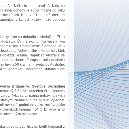
ou. Ale koľko to bude trvať. Aj keby sa
ompletnej dohody je sotva možné do roku
stávajúcich členov EÚ a tiež niektoré
rlamentov, z ktorých každý môže dohodu
tri roky, kým sa dohodlo s vtedajšou EÚ o
rybárstva. Čím je ekonomika väčšia, tým
sedem rokov. Transatlantická dohoda USA
roskotala. Veľký a silný ekonomický blok
ôležitá krajina. Napríklad Austrália sa
jomnom obchode. Európska únia dosiahla
zmluvy s 50 krajinami sveta, od Austrálie,
ožno ignorovať. Osamotená Británia bude
venia Británie vo Svetovej obchodnej
ostatný štát, ale ako člen EÚ.
Členovia
varov. Týka sa to najmä potravinárskych
ostatnými členmi si bude musieť vyjednať
nii rovnaké podmienky ako zostávajúcim
 v členských krajinách WTO. Británia si ho
osť niekoľkých mesiacov.
reba povedať, že hlavne kvôli imigrácii z