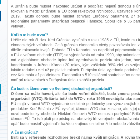
A Británia bude musieť nakoniec ustúpiť a podpísať nejakú dohodu s úni
rokovania medzi Britániou a EÚ pohli raketovou rýchlosťou, uzavretie k
2019. Takúto dohodu bude musieť schváliť Európsky parlament, 27 zo
regionálne parlamenty (napríklad belgické Flámsko). Spolu ide o 36 pa
vetovať.
Koľko to bude trvať?
Určite nie rok či dva. Keď Grónsko vystúpilo v roku 1985 z EÚ, trvalo mu 
ekonomických vzťahoch. Celá grónska ekonomika vtedy pozostávala len z 
o
dlhšie rokovania trvajú. Dohoda EÚ s Kanadou sa napríklad pripravovala 
a EÚ o voľnom obchode (TTIP) sa vyjednávala od roku 1990, aby nakoniec st
má v globálnom obchode úplne inú vyjednávaciu pozíciu ako jedna, hoci d
handrkovala s Južnou Kóreou 20 rokov, kým zoškrtala 99% ciel vo vzá
takúto redukciu ciel už po piatich rokoch. Európska únia vyjednala podobné 
cez Kolumbiu až po Vietnam. Ekonomiku s 510 miliónmi spotrebiteľov nem
mať pri rokovaniach s Európskou úniou slabšiu pozíciu
Čo bude s členstvom vo Svetovej obchodnej organizácii?
O čom sa málo hovorí, ale čo bude veľmi dôležité, bude zmena posta
organizácii (WTO). Británia totiž do WTO v roku 1995 nevstúpila ako sam
EÚ majú v rámci WTO vyjednané osobitné podmienky pre vývoz svojich to
produktov. Keď Británia z EÚ vystúpi, členom WTO síce zostane, ale s jej 
nové podmienky obchodu. Niektorí členovia WTO nemusia poskytnúť Britá
členom EÚ. To isté platí pre prístup na obrovský trh verejného obstarávania
opäť bude musieť vyjednať s každou krajinou osobitne. A to nebude záležit
A čo migrácia?
Briti sa v referende rozhodli pre brexit najmä kvôli imigrácii. A rovno t