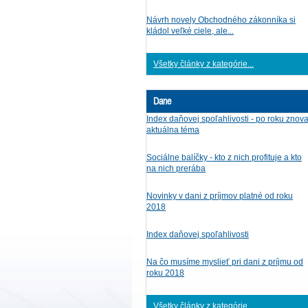
Návrh novely Obchodného zákonníka si
kládol veľké ciele, ale...
Všetky články z kategórie...
Dane
Index daňovej spoľahlivosti - po roku znov
aktuálna téma
Sociálne balíčky - kto z nich profituje a kto
na nich prerába
Novinky v dani z príjmov platné od roku
2018
Index daňovej spoľahlivosti
Na čo musíme myslieť pri dani z príjmu od
roku 2018
Všetky články z kategórie...