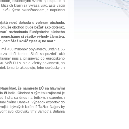
hode, historickými vzormi spolupráce a
bližších krajín sa vyváža viac. Ešte väčší
Kvôli týmto skutočnostiam je napríklad
nejakú novú dohodu o voľnom obchode.
ličom, že obchod bude bežať ako doteraz,
tovať rozhodnutia Európskeho súdneho
 ponecháme si všetky výhody členstva,
: „nemôžeš koláč zjesť aj ho mať“.
má 450 miliónov obyvateľov, Británia 65
 za dlhší koniec. Stačí sa pozrieť, aké
krajiny musia prispievať do európskeho
vu. Voči EÚ si plnia všetky povinnosti, no
ek tomu to akceptujú, lebo európsky trh
v. Napríklad, že namiesto EÚ sa hlavnými
 či India. Obchod s týmito krajinami je
ad India sa dnes na britských exportoch
do maličkého Dánska. Výpadok exportov do
vojich bývalých kolónií? Ťažko. Najprv by
tvoriť svoj obrovský trh? Samotná Británia