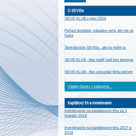
O SEVISe
SEVIS KLUB v roku 2018
Peňazí dostatok, nápadov veľa, ale nie sú
ľudia
Štvrťstoročie SEVISu...ako to vidím ja
SEVIS KLUB - Ako riadiť ľudí bez domova
SEVIS KLUB - Ako odovzdať firmu deťom
Všetky články z kategórie...
Kapitálový trh a investovanie
Investovanie na kapitálovom trhu za 3
kvartály 2018
Investovanie na kapitálovom trhu 2017 a
2018