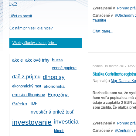
byť?
Zverejnené v
Pohľad prá
Označené v
Obchodný 
Účet za brexit
audítor
Čo nám priniesli diaľnice?
Čítať ďalej...
Všetky články z kategórie...
burza
akcie
akciové trhy
nedeľa, 19 marec 2017 13:27
cenné papiere
Skúška Centrálneho registra
daň z príjmu
dlhopisy
Napísal(a)
Mgr. Danica K
ekonomický rast
ekonomika
Rozhodla som sa, že vysk
emisia dlhopisov
Eurozóna
ňom veľa popísalo a má v
údaje a zaplatila 2 EUR 
HDP
Grécko
som zistila, že platba p
investičná príležitosť
investícia
investovanie
Zverejnené v
Pohľad prá
klienti
Označené v
Centrálny r