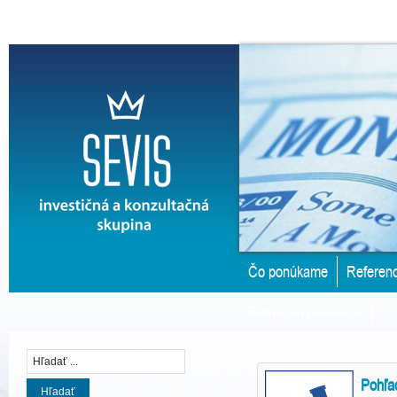
Čo ponúkame
Referenc
Prenájom priestorov
Pohľad
Hľadať