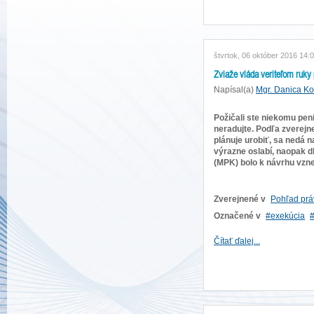
štvrtok, 06 október 2016 14:
Zviaže vláda veriteľom ruky
Napísal(a)
Mgr. Danica K
Požičali ste niekomu pen
neradujte. Podľa zverej
plánuje urobiť, sa nedá 
výrazne oslabí, naopak d
(MPK) bolo k návrhu vzn
Zverejnené v
Pohľad prá
Označené v
exekúcia
Čítať ďalej...