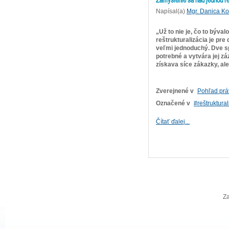
Zamyslenie sa nad jednou re
Napísal(a)
Mgr. Danica K
„Už to nie je, čo to býv
reštrukturalizácia je pre 
veľmi jednoduchý. Dve sp
potrebné a vytvára jej z
získava síce zákazky, ale
Zverejnené v
Pohľad prá
Označené v
reštruktural
Čítať ďalej...
Za