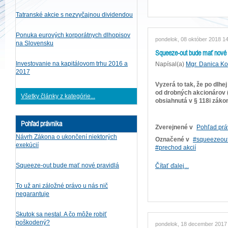
Tatranské akcie s nezvyčajnou dividendou
Ponuka eurových korporátnych dlhopisov
pondelok, 08 október 2018 1
na Slovensku
Squeeze-out bude mať nové 
Investovanie na kapitálovom trhu 2016 a
Napísal(a)
Mgr. Danica K
2017
Vyzerá to tak, že po dlh
od drobných akcionárov (
Všetky články z kategórie...
obsiahnutá v § 118i záko
Pohľad právnika
Zverejnené v
Pohľad prá
Návrh Zákona o ukončení niektorých
Označené v
squeezeou
exekúcií
prechod akcií
Squeeze-out bude mať nové pravidlá
Čítať ďalej...
To už ani záložné právo u nás nič
negarantuje
Skutok sa nestal. A čo môže robiť
poškodený?
pondelok, 18 december 2017