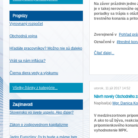
Na záver prázdnin jedno
je v takej nerovnováhe o
poriadky sa trápia s otá
Prognózy
trestného konania a prito
Vyrovnaný rozpočet
Zverejnené v
Pohľad prá
Obchodná vojna
Označené v
trestné kon
Hľadáte pracovníkov? Možno nie sú ďaleko
Čítať ďalej...
Vráti sa nám inflácia?
Čierna diera vedy a výskumu
Všetky články z kategórie...
utorok, 11 júl 2017 14:52
Návrh novely Obchodného záko
Napísal(a)
Mgr. Danica K
Zaujímavosti
Slovensko vo svete uspelo. Ako ďalej?
V medzirezortnom pripomi
A ako to už býva, reakci
Zákon o zodpovednom kapitalizme
pripomienkového konania
vyhodnotenie MPK.
Jadro Eurozóny: čo to bude a máme tam