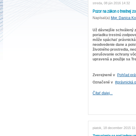
streda, 08 jún 2016 14:32
Pozor na zákon o trestnej z
Napísal(a)
Mgr. Danica K
Už dávnejšie schválený 
poriadku trestnú zodpove
môže spáchať právnická os
neodvedenie dane a pois
životného prostredia, ne
porušovanie ochrany vôd 
upravená a použije sa Tr
Zverejnené v
Pohľad prá
Označené v
právnická 
Čítať ďalej...
piatok, 18 december 2015 11