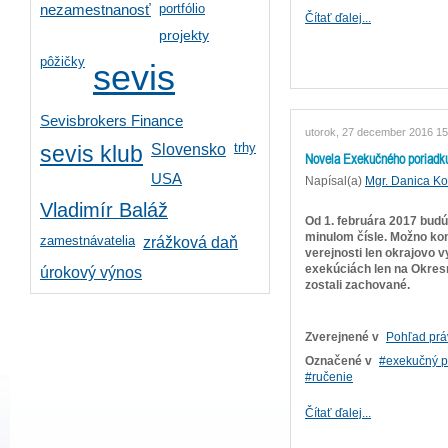
portfólio
nezamestnanosť
Čítať ďalej...
projekty
pôžičky
sevis
Sevisbrokers Finance
utorok, 27 december 2016 15
trhy
Slovensko
sevis klub
Novela Exekučného poriadku
USA
Napísal(a)
Mgr. Danica K
Vladimír Baláž
Od 1. februára 2017 budú
minulom čísle. Možno kon
zamestnávatelia
zrážková daň
verejnosti len okrajovo 
exekúciách len na Okres
úrokový výnos
zostali zachované.
Zverejnené v
Pohľad prá
Označené v
exekučný p
ručenie
Čítať ďalej...