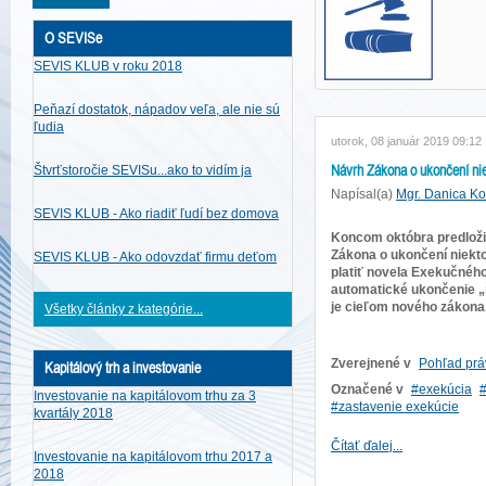
O SEVISe
SEVIS KLUB v roku 2018
Peňazí dostatok, nápadov veľa, ale nie sú
ľudia
utorok, 08 január 2019 09:12
Návrh Zákona o ukončení nie
Štvrťstoročie SEVISu...ako to vidím ja
Napísal(a)
Mgr. Danica K
SEVIS KLUB - Ako riadiť ľudí bez domova
Koncom októbra predloži
Zákona o ukončení niekto
SEVIS KLUB - Ako odovzdať firmu deťom
platiť novela Exekučného
automatické ukončenie „n
je cieľom nového zákona
Všetky články z kategórie...
Zverejnené v
Pohľad prá
Kapitálový trh a investovanie
Označené v
exekúcia
Investovanie na kapitálovom trhu za 3
zastavenie exekúcie
kvartály 2018
Čítať ďalej...
Investovanie na kapitálovom trhu 2017 a
2018