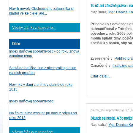
To už ani záložné právo u ná
Návrh novely Obchodného zákonníka si
Napísal(a)
Mgr. Danica K
kládol veľké ciele, ale...
Príbeh ako z deväťdesiat
Všetky články z kategórie...
nehnuteľnosti v Trenčíne
pôvodne z roku 2005 bol 
mohla splatiť dlhy, požič
Dane
sociálku a banku, aby sa
Index daňovej spoľahlivosti - po roku znova
aktuálna téma
Zverejnené v
Pohľad prá
Označené v
záložné pr
Sociálne balíčky - kto z nich profituje a kto
na nich prerába
Čítať ďalej...
Novinky v dani z príjmov platné od roku
2018
Index daňovej spoľahlivosti
piatok, 29 september 2017 0
Na čo musíme myslieť pri dani z príjmu od
Skutok sa nestal. A čo môže
roku 2018
Napísal(a)
Mgr. Danica K
Všetky články z kategórie...