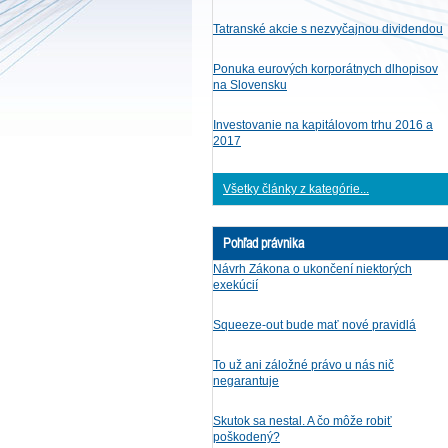
Tatranské akcie s nezvyčajnou dividendou
Ponuka eurových korporátnych dlhopisov
na Slovensku
Investovanie na kapitálovom trhu 2016 a
2017
Všetky články z kategórie...
Pohľad právnika
Návrh Zákona o ukončení niektorých
exekúcií
Squeeze-out bude mať nové pravidlá
To už ani záložné právo u nás nič
negarantuje
Skutok sa nestal. A čo môže robiť
poškodený?