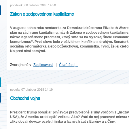
pondelok, 08 október 2018 14:50
Zákon o zodpovednom kapitalizme
V auguste tohto roku senátorka za Demokratickú stranu Elizabeth Warr
plán na záchranu kapitalizmu: návrh Zákona o zodpovednom kapitalizme
názov legendárneho predmetu, ktorý sme sa na Vysokej škole ekonomic
komunizmus“. Prvé slovo bolo v očividnom konflikte s druhým. Senátork
sociálna reformátorka alebo božeuchovaj, komunistka. Tvrdí, že jej cieľ
No pred nimi samými.
Zverejnené v
Zaujímavosti
Čítať ďalej...
nedeľa, 07 október 2018 14:19
Obchodná vojna
Prezident Trump bohužiaľ plní svoje predvolebné sľuby voličom z „hrdz
USA), že Ameriku urobí opäť veľkou. Ako? Vráti do nej pracovné miesta 
zlikvidovali dovozy ocele, hliníka a lacných áut z Európy a z Číny.