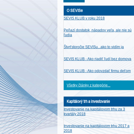
O SEVISe
SEVIS KLUB v roku 2018
Peňazí dostatok, nápadov veľa, ale nie sú
ľudia
Štvrťstoročie SEVISu...ako to vidím ja
SEVIS KLUB - Ako riadiť ľudí bez domova
SEVIS KLUB - Ako odovzdať firmu deťom
Všetky články z kategórie...
Kapitálový trh a investovanie
Investovanie na kapitálovom trhu za 3
kvartály 2018
Investovanie na kapitálovom trhu 2017 a
2018