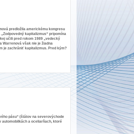
enová predložila americkému kongresu
. „Zodpovedný kapitalizmus“ pripomína
kej učili pred rokom 1989 „vedecký
a Warrenová však nie je žiadna
om je zachrániť kapitalizmus. Pred kým?
avého pásu“ (štátov na severovýchode
v automobilkách a oceliarňach, ktoré