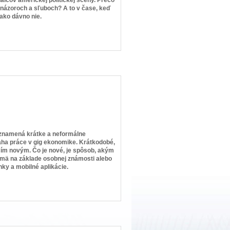
ch názoroch a sľuboch? A to v čase, keď
ako dávno nie.
 znamená krátke a neformálne
aha práce v gig ekonomike. Krátkodobé,
ičím novým. Čo je nové, je spôsob, akým
ajmä na základe osobnej známosti alebo
ky a mobilné aplikácie.