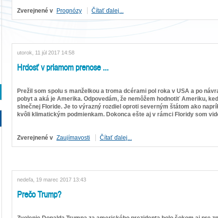
Zverejnené v
Prognózy
Čítať ďalej...
utorok, 11 júl 2017 14:58
Hrdosť v priamom prenose ...
Prežil som spolu s manželkou a troma dcérami pol roka v USA a po návr
pobyt a aká je Amerika. Odpovedám, že nemôžem hodnotiť Ameriku, keďž
slnečnej Floride. Je to výrazný rozdiel oproti severným štátom ako naprí
kvôli klimatickým podmienkam. Dokonca ešte aj v rámci Floridy som vide
Zverejnené v
Zaujímavosti
Čítať ďalej...
nedeľa, 19 marec 2017 13:43
Prečo Trump?
Zvolenie Donalda Trumpa za amerického prezidenta bolo šokom aj pre zna