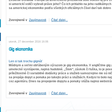
si americkí voliči vybrali práve jeho? Čo ich pritiahlo na jeho radikálny
sa americkej ekonomike podľa všetkých oficiálnych čísel darí tak dobre 
Zverejnené v
Zaujímavosti
Čítať ďalej...
utorok, 27 december 2016 16:06
a
Gig ekonomika
Len si tak trochu gignúť
Módnym a veľmi obľúbeným výrazom je gig ekonomika. V angličtine gig
umelecké vystúpenie, najmä hudobné. „Štek“, záskok či fuška, to je pov
príležitostné či variabilné dodávky práce a služieb samozrejme nie sú n
sa prepája dopyt a ponuka po takejto práci a službách. Kedysi to bolo n
cez agentúru. Dnes na prepojenie dopytu a ponuky slúžia najmä webstrán
Zverejnené v
Zaujímavosti
Čítať ďalej...