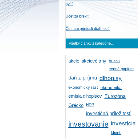
byť?
Účet za brexit
Čo nám priniesli diaľnice?
Všetky články z kategórie...
burza
akcie
akciové trhy
cenné papiere
daň z príjmu
dlhopisy
ekonomický rast
ekonomika
emisia dlhopisov
Eurozóna
HDP
Grécko
investičná príležitosť
investícia
investovanie
klienti