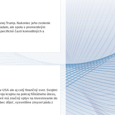
anej Trump. Nakoniec jeho zvolenie
adalo, ale spolu s premenlivým
špecifické časti komoditných a
y v USA ale aj celý finančný svet. Svojimi
ju krajinu na pokraj fiškálneho útesu,
ktoré má značný vplyv na investovanie do
bec dôjsť, vysvetlíme zmysel pádu z