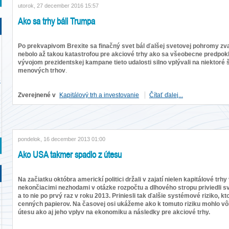
utorok, 27 december 2016 15:57
Ako sa trhy báli Trumpa
Po prekvapivom Brexite sa finačný svet bál ďalšej svetovej pohromy zv
nebolo až takou katastrofou pre akciové trhy ako sa všeobecne predpokl
vývojom prezidentskej kampane tieto udalosti silno vplývali na niektoré 
menových trhov
.
o
Zverejnené v
Kapitálový trh a investovanie
Čítať ďalej...
pondelok, 16 december 2013 01:00
Ako USA takmer spadlo z útesu
Na začiatku októbra americkí politici držali v zajatí nielen kapitálové trh
nekončiacimi nezhodami v otázke rozpočtu a dlhového stropu priviedli svo
a to nie po prvý raz v roku 2013. Priniesli tak ďalšie systémové riziko, 
cenných papierov. Na časovej osi ukážeme ako k tomuto riziku mohlo vô
útesu ako aj jeho vplyv na ekonomiku a následky pre akciové trhy.