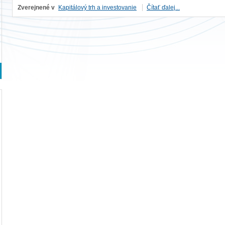
Zverejnené v
Kapitálový trh a investovanie
Čítať ďalej...