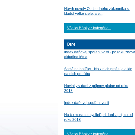
Návrh novely Obchodného zákonníka si
kládol veľké ciele, ale...
Všetky články z kategórie...
Dane
Index daňovej spoľahlivosti - po roku znov
aktuálna téma
Sociálne balíčky - kto z nich profituje a kto
na nich prerába
Novinky v dani z príjmov platné od roku
2018
Index daňovej spoľahlivosti
Na čo musíme myslieť pri dani z príjmu od
roku 2018
Všetky články z kategórie...