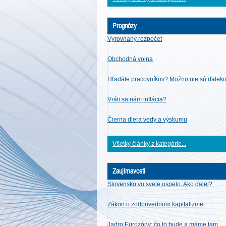
Prognózy
Vyrovnaný rozpočet
Obchodná vojna
Hľadáte pracovníkov? Možno nie sú ďalek
Vráti sa nám inflácia?
Čierna diera vedy a výskumu
Všetky články z kategórie...
Zaujímavosti
Slovensko vo svete uspelo. Ako ďalej?
Zákon o zodpovednom kapitalizme
Jadro Eurozóny: čo to bude a máme tam