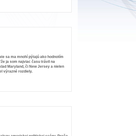
ate sa ma mnohí pýtajú ako hodnotím
e ja som najviac času trávil na
klad Maryland, či New Jersey a nielen
l výrazné rozdiely.
lcov americkej politickej scény. Prečo