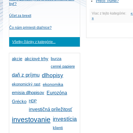
Prečo Trump?
byť?
Viac z tejto kategórie:
«
Účet za brexit
»
Čo nám priniesli diaľnice?
Všetky články z kategórie...
burza
akcie
akciové trhy
cenné papiere
daň z príjmu
dlhopisy
ekonomický rast
ekonomika
emisia dlhopisov
Eurozóna
HDP
Grécko
investičná príležitosť
investícia
investovanie
klienti