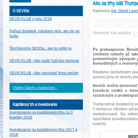
Ako sa trhy báli Trump
O SEVISe
Napísal(a)
Ing. Dávid Lapi
SEVIS KLUB v roku 2018
Peňazí dostatok, nápadov veľa, ale nie sú
Ohodnotiť túto položku
ľudia
Štvrťstoročie SEVISu...ako to vidím ja
Po prekvapivom Brexit
zvolenie nebolo až tak
premenlivým vývojom pre
SEVIS KLUB - Ako riadiť ľudí bez domova
komoditných a menovýc
Relatívne spoľahlivým uka
SEVIS KLUB - Ako odovzdať firmu deťom
polovici júna zo strachu pr
Neskôr možno pozorovať z
Všetky články z kategórie...
korelácia vzniká s men
rasistickým a protiimigr
Kapitálový trh a investovanie
Trump vyhral dostatočný po
5 mesiacov, oficiálne zača
Investovanie na kapitálovom trhu za 3
medializované. Na základ
kvartály 2018
vypočítaná pravdepodobnos
hodnôt).
Investovanie na kapitálovom trhu 2017 a
2018