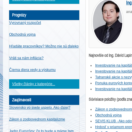
Ing
ana
Prognózy
Vyrovnaný rozpočet
Obchodná vojna
Hľadáte pracovníkov? Možno nie sú ďaleko
Najnovšie od Ing. Dávid Lapi
Vráti sa nám inflácia?
Investovanie na kapitá
Čierna diera vedy a výskumu
Investovanie na kapit
Tatranské akcie s nez
Ponuka eurových korpo
Všetky články z kategórie...
Investovanie na kapit
Súvisiace položky (podľa zn
Zaujímavosti
Slovensko vo svete uspelo. Ako ďalej?
Zákon o zodpovednom 
Obchodná vojna
Zákon o zodpovednom kapitalizme
SEVIS KLUB - Ako odo
Hrdosť v priamom preno
Jadro Eurozóny: čo to bude a máme tam