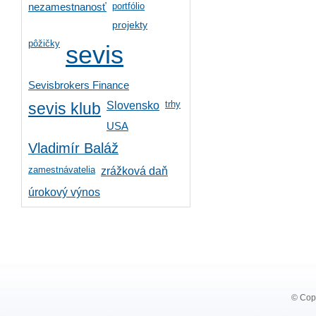
portfólio
nezamestnanosť
projekty
pôžičky
sevis
Sevisbrokers Finance
trhy
Slovensko
sevis klub
USA
Vladimír Baláž
zamestnávatelia
zrážková daň
úrokový výnos
© Copy