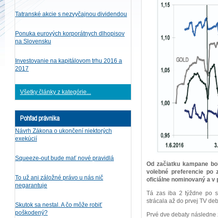
Tatranské akcie s nezvyčajnou dividendou
Ponuka eurových korporátnych dlhopisov
na Slovensku
Investovanie na kapitálovom trhu 2016 a
2017
Všetky články z kategórie...
Pohľad právnika
Návrh Zákona o ukončení niektorých
exekúcií
Squeeze-out bude mať nové pravidlá
Od začiatku kampane bol
volebné preferencie po 
To už ani záložné právo u nás nič
oficiálne nominovaný a v 
negarantuje
Tá zas iba 2 týždne po s
strácala až do prvej TV d
Skutok sa nestal. A čo môže robiť
poškodený?
Prvé dve debaty následne z