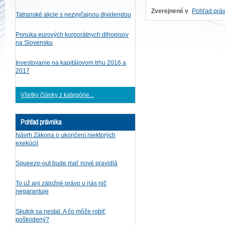
Zverejnené v
Pohľad práv
Tatranské akcie s nezvyčajnou dividendou
Ponuka eurových korporátnych dlhopisov
na Slovensku
Investovanie na kapitálovom trhu 2016 a
2017
Všetky články z kategórie...
Pohľad právnika
Návrh Zákona o ukončení niektorých
exekúcií
Squeeze-out bude mať nové pravidlá
To už ani záložné právo u nás nič
negarantuje
Skutok sa nestal. A čo môže robiť
poškodený?