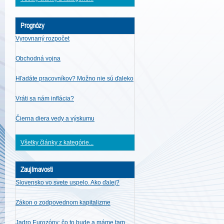
Prognózy
Vyrovnaný rozpočet
Obchodná vojna
Hľadáte pracovníkov? Možno nie sú ďaleko
Vráti sa nám inflácia?
Čierna diera vedy a výskumu
Všetky články z kategórie...
Zaujímavosti
Slovensko vo svete uspelo. Ako ďalej?
Zákon o zodpovednom kapitalizme
Jadro Eurozóny: čo to bude a máme tam