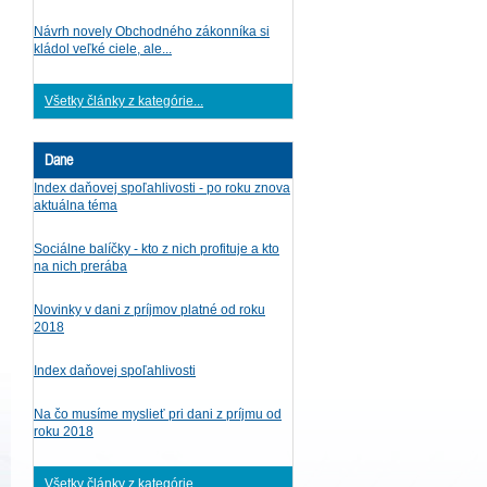
Návrh novely Obchodného zákonníka si
kládol veľké ciele, ale...
Všetky články z kategórie...
Dane
Index daňovej spoľahlivosti - po roku znova
aktuálna téma
Sociálne balíčky - kto z nich profituje a kto
na nich prerába
Novinky v dani z príjmov platné od roku
2018
Index daňovej spoľahlivosti
Na čo musíme myslieť pri dani z príjmu od
roku 2018
Všetky články z kategórie...