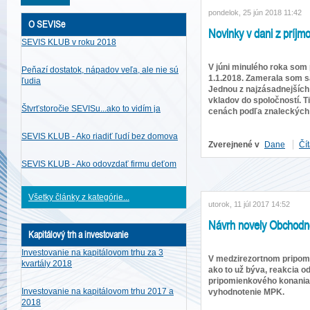
pondelok, 25 jún 2018 11:42
O SEVISe
Novinky v dani z príjm
SEVIS KLUB v roku 2018
V júni minulého roka som p
Peňazí dostatok, nápadov veľa, ale nie sú
1.1.2018. Zamerala som sa
ľudia
Jednou z najzásadnejších
vkladov do spoločností. 
Štvrťstoročie SEVISu...ako to vidím ja
cenách podľa znaleckých 
SEVIS KLUB - Ako riadiť ľudí bez domova
Zverejnené v
Dane
Čít
SEVIS KLUB - Ako odovzdať firmu deťom
Všetky články z kategórie...
utorok, 11 júl 2017 14:52
Návrh novely Obchodnéh
Kapitálový trh a investovanie
Investovanie na kapitálovom trhu za 3
V medzirezortnom pripomi
kvartály 2018
ako to už býva, reakcia o
pripomienkového konania
Investovanie na kapitálovom trhu 2017 a
vyhodnotenie MPK.
2018