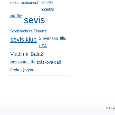
portfólio
nezamestnanosť
projekty
pôžičky
sevis
Sevisbrokers Finance
trhy
Slovensko
sevis klub
USA
Vladimír Baláž
zamestnávatelia
zrážková daň
úrokový výnos
© Copy