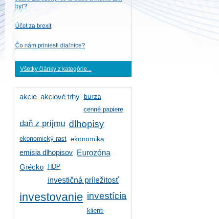
byť?
Účet za brexit
Čo nám priniesli diaľnice?
Všetky články z kategórie...
burza
akcie
akciové trhy
cenné papiere
daň z príjmu
dlhopisy
ekonomický rast
ekonomika
emisia dlhopisov
Eurozóna
HDP
Grécko
investičná príležitosť
investícia
investovanie
klienti